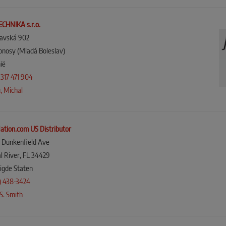
ECHNIKA s.r.o.
lavská 902
nosy (Mladá Boleslav)
ië
317 471 904
, Michal
ation.com US Distributor
 Dunkenfield Ave
al River, FL 34429
igde Staten
5) 438-3424
S. Smith