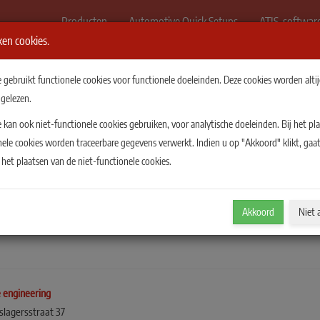
Producten
Automotive Quick Setups
ATIS-softwar
en cookies.
 gebruikt functionele cookies voor functionele doeleinden. Deze cookies worden alti
 gelezen.
 kan ook niet-functionele cookies gebruiken, voor analytische doeleinden. Bij het pl
nele cookies worden traceerbare gegevens verwerkt. Indien u op "Akkoord" klikt, gaat
het plaatsen van de niet-functionele cookies.
Akkoord
Niet 
e engineering
slagersstraat 37