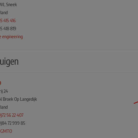
WL Sneek
land
15 415 416
15 418 819
e engineering
uigen
O
ij 24
PN Broek Op Langedijk
land
0)72 56 22 407
0)84 72 999 85
s GMTO