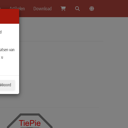
e
Artikelen
Download
jd
aatsen van
 u
akkoord