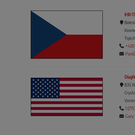
IHR-T
Boles
Kosmo
Tsjech
+420 
Pavlů
DiagN
835 N
Cryst
Veren
1 (77
Gary 