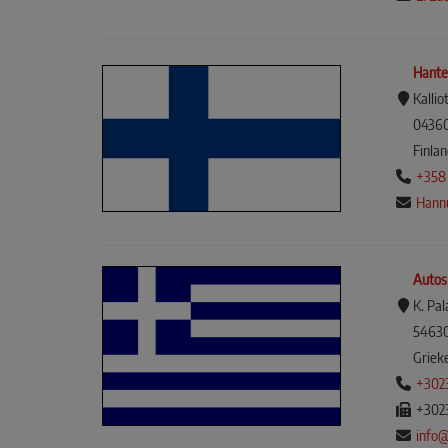
Hante
Kallio
04360
Finla
+358
Hann
Autosp
K. Pa
54630
Griek
+302
+302
info@