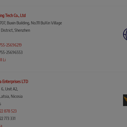
ng Tech Co., Ltd
7, Buxin Building, No.111 BuXin Village
 District, Shenzhen
755-25696219
755-25696553
l Li
ca Enterprises LTD
 6, Unit A2,
Latsia, Nicosia
s
22 878 523
22 773 331
ca