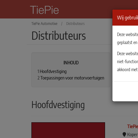
Wij gebruik
TiePie Automotive
/
Distributeurs
Distributeurs
Deze website
geplaatst en
Deze website
niet-functio
INHOUD
akkoord met 
1
Hoofdvestiging
2
Toepassingen voor motorvoertuigen
Hoofdvestiging
TiePi
Koper