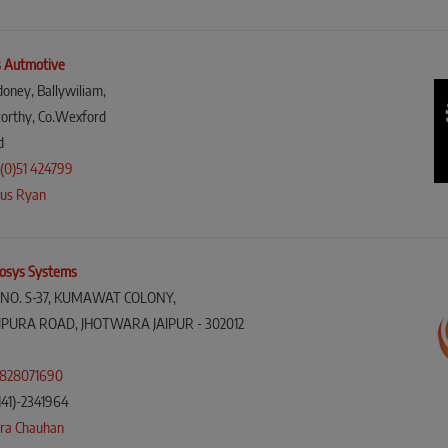
 Autmotive
doney, Ballywiliam,
corthy, Co.Wexford
d
(0)51 424799
us Ryan
osys Systems
 NO. S-37, KUMAWAT COLONY,
IPURA ROAD, JHOTWARA JAIPUR - 302012
9828071690
141)-2341964
dra Chauhan