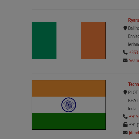
Ryans
Ballin
Ennis
Ierlan
+353 
Seam
Techn
PLOT
KHAT
India
+91 
+91-(
Jiten