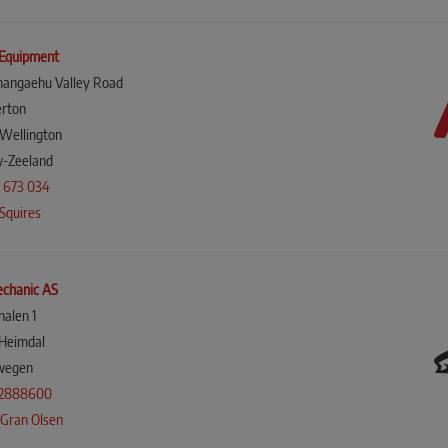
Equipment
angaehu Valley Road
rton
Wellington
-Zeeland
 673 034
Squires
chanic AS
nalen 1
Heimdal
wegen
72888600
 Gran Olsen