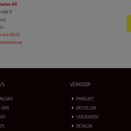
nomen AB
 Allé 11
torp
en
8 464 00 00
ekonomen.se
'S
VERKOOP
NLOAD
PRIJSLIJST
 ONS
BESTELLEN
UWS
VERZENDEN
O'S
BETALEN