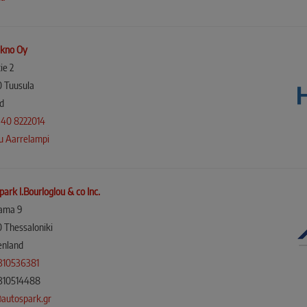
kno Oy
tie 2
 Tuusula
nd
 40 8222014
u Aarrelampi
ark I.Bourloglou & co Inc.
lama 9
 Thessaloniki
enland
310536381
310514488
autospark.gr