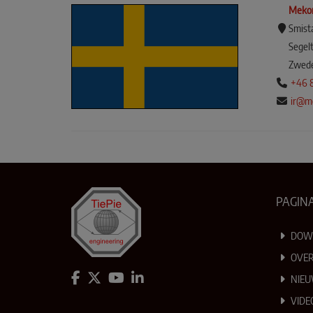
Meko
Smista
Segel
Zwed
+46 
ir@m
PAGINA
DOW
OVER
NIE
VIDE