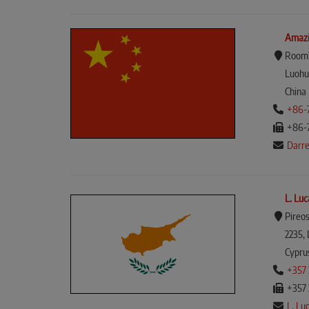
Amazi
Room70
Luohu
China
+86-
+86-
Darrel
L. Lu
Pireos
2235, 
Cypru
+357 
+357 
L. Lu