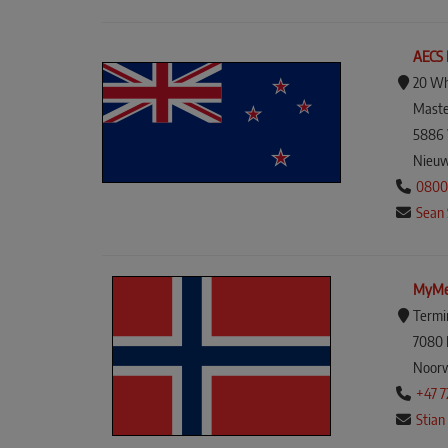
AECS 
20 Wh
Maste
5886 
Nieuw
0800
Sean 
MyMe
Termi
7080 
Noor
+47 
Stian