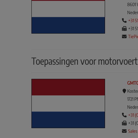
8601 
Neder
+31 5
+31 5
TiePi
Toepassingen voor motorvoert
GMT
Koster
1721 
Neder
+31 (
+31 (
Sale