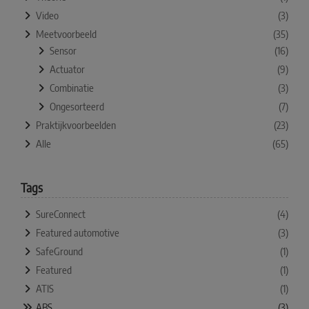
Video
(3)
Meetvoorbeeld
(35)
Sensor
(16)
Actuator
(9)
Combinatie
(3)
Ongesorteerd
(7)
Praktijkvoorbeelden
(23)
Alle
(65)
Tags
SureConnect
(4)
Featured automotive
(3)
SafeGround
(1)
Featured
(1)
ATIS
(1)
ABS
(3)