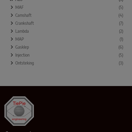
MAF
(5)
Camshaft
(4)
Crankshaft
(7)
Lambda
(2)
MAP
(1)
Gasklep
(6)
Injection
(5)
Ontsteking
(3)