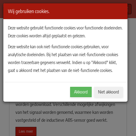
Toggle
Wij gebruiken cookies.
TiePie Automotive
/
Artikelen
/
ABS
Deze website gebruikt functionele cookies voor functionele doeleinden.
Artikelen
ABS
Deze cookies worden altijd geplaatst en gelezen.
Deze website kan ook niet-functionele cookies gebruiken, voor
analytische doeleinden. Bij het plaatsen van niet-functionele cookies
1-3 van 3 resultaten getoond
Filter
worden traceerbare gegevens verwerkt. Indien u op "Akkoord" klikt,
ABS-sensor inductief
gaat u akkoord met het plaatsen van de niet-functionele cookies.
Met een labscoop wordt gemeten aan een inductieve
antiblokkeersysteem (ABS)-sensor, waarbij het wiel met de
Akkoord
Niet akkoord
hand wordt rondgedraaid. Het signaal wordt getoond en kan
worden gedownload. Verschillende mogelijke afwijkingen
van het signaal worden genoemd, waarmee kan worden
vastgesteld of de inductieve ABS-sensor goed werkt.
Lees meer