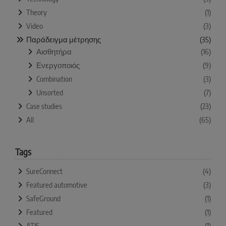
Theory
(1)
Video
(3)
Παράδειγμα μέτρησης
(35)
Αισθητήρα
(16)
Ενεργοποιός
(9)
Combination
(3)
Unsorted
(7)
Case studies
(23)
All
(65)
Tags
SureConnect
(4)
Featured automotive
(3)
SafeGround
(1)
Featured
(1)
ATIS
(1)