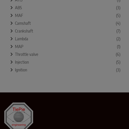
ABS
(3)
MAF
(5)
Camshaft
(4)
Crankshaft
(7)
Lambda
(2)
MAP
(1)
Throttle valve
(6)
Injection
(5)
Ignition
(3)