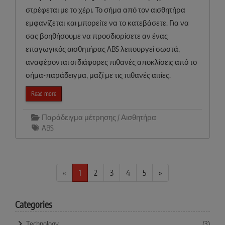
στρέφεται με το χέρι. Το σήμα από τον αισθητήρα
εμφανίζεται και μπορείτε να το κατεβάσετε. Για να
σας βοηθήσουμε να προσδιορίσετε αν ένας
επαγωγικός αισθητήρας ABS λειτουργεί σωστά,
αναφέρονται οι διάφορες πιθανές αποκλίσεις από το
σήμα-παράδειγμα, μαζί με τις πιθανές αιτίες.
Read more
Παράδειγμα μέτρησης / Αισθητήρα
ABS
«
1
2
3
4
5
»
Categories
Technology
(3)