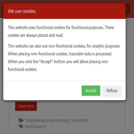
Toggle
We use cookies.
TiePie Automotive
/
Άρθρα
/
Παράδειγμα μέτρησης
This website uses functional cookies for functional purposes. These
Άρθρα
Παράδειγμα μέτρησης
cookies are always placed and read.
This website can also use non-functional cookies, for analytic purposes.
When placing non-functional cookies, traceable data is processed.
Showing 1–8 of 35 results
Filter
When you click the "Accept" button you will allow placing non-
Τρόπος εκτέλεσης μιας
functional cookies.
μέτρησης αντίστασης
Εξηγείται, εν συντομία, η μέτρηση της αντίστασης
Accept
Refuse
μέσω του λογισμικού παλμογράφου Multi Channel.
Read more
Παράδειγμα μέτρησης / Unsorted
SureConnect